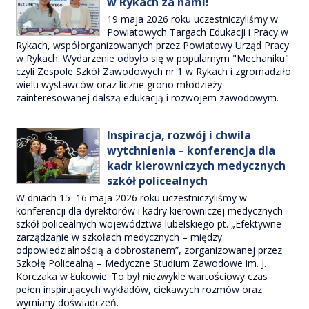
w Rykach za nami!
19 maja 2026 roku uczestniczyliśmy w
Powiatowych Targach Edukacji i Pracy w
Rykach, współorganizowanych przez Powiatowy Urząd Pracy
w Rykach. Wydarzenie odbyło się w popularnym "Mechaniku"
czyli Zespole Szkół Zawodowych nr 1 w Rykach i zgromadziło
wielu wystawców oraz liczne grono młodzieży
zainteresowanej dalszą edukacją i rozwojem zawodowym.
Inspiracja, rozwój i chwila
wytchnienia – konferencja dla
kadr kierowniczych medycznych
szkół policealnych
W dniach 15–16 maja 2026 roku uczestniczyliśmy w
konferencji dla dyrektorów i kadry kierowniczej medycznych
szkół policealnych województwa lubelskiego pt. „Efektywne
zarządzanie w szkołach medycznych – między
odpowiedzialnością a dobrostanem”, zorganizowanej przez
Szkołę Policealną – Medyczne Studium Zawodowe im. J.
Korczaka w Łukowie. To był niezwykle wartościowy czas
pełen inspirujących wykładów, ciekawych rozmów oraz
wymiany doświadczeń.