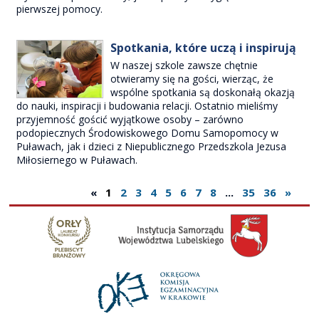
pierwszej pomocy.
Spotkania, które uczą i inspirują
W naszej szkole zawsze chętnie
otwieramy się na gości, wierząc, że
wspólne spotkania są doskonałą okazją
do nauki, inspiracji i budowania relacji. Ostatnio mieliśmy
przyjemność gościć wyjątkowe osoby – zarówno
podopiecznych Środowiskowego Domu Samopomocy w
Puławach, jak i dzieci z Niepublicznego Przedszkola Jezusa
Miłosiernego w Puławach.
«
1
2
3
4
5
6
7
8
...
35
36
»