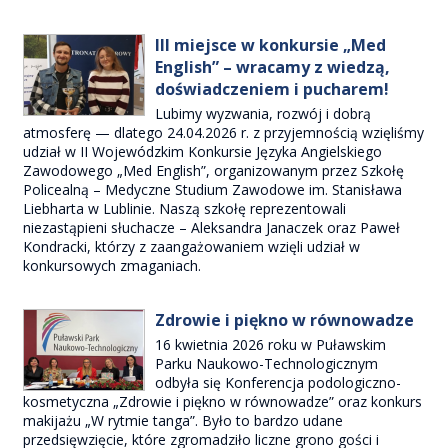
III miejsce w konkursie „Med
English” – wracamy z wiedzą,
doświadczeniem i pucharem!
Lubimy wyzwania, rozwój i dobrą
atmosferę — dlatego 24.04.2026 r. z przyjemnością wzięliśmy
udział w II Wojewódzkim Konkursie Języka Angielskiego
Zawodowego „Med English”, organizowanym przez Szkołę
Policealną – Medyczne Studium Zawodowe im. Stanisława
Liebharta w Lublinie. Naszą szkołę reprezentowali
niezastąpieni słuchacze – Aleksandra Janaczek oraz Paweł
Kondracki, którzy z zaangażowaniem wzięli udział w
konkursowych zmaganiach.
Zdrowie i piękno w równowadze
16 kwietnia 2026 roku w Puławskim
Parku Naukowo-Technologicznym
odbyła się Konferencja podologiczno-
kosmetyczna „Zdrowie i piękno w równowadze” oraz konkurs
makijażu „W rytmie tanga”. Było to bardzo udane
przedsięwzięcie, które zgromadziło liczne grono gości i