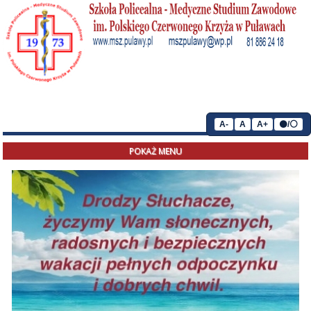
A-
A
A+
⚫/⚪
POKAŻ MENU