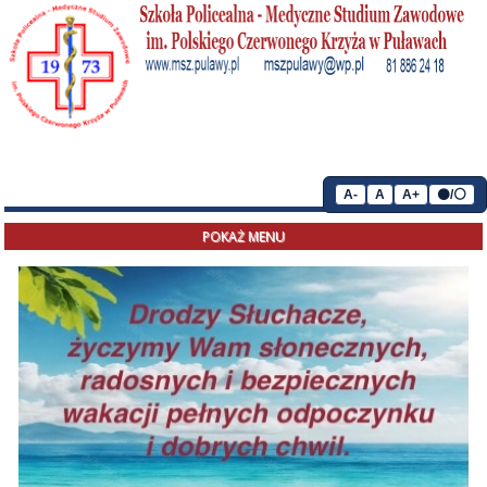
A-
A
A+
⚫/⚪
POKAŻ MENU