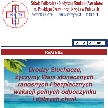
A-
A
A+
⚫/⚪
POKAŻ MENU